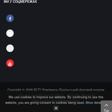
МИ У СОЦМЕРЕЖАХ
Copyright © 2026 ВСП "Кам'янець-Подільський фаховий коледж
харчової промисловості НУХТ". All Rights Reserved
We use cookies to improve our website. By continuing to use this
Designed by
SmartAddons.Com
website, you are giving consent to cookies being used.
More details…
Top