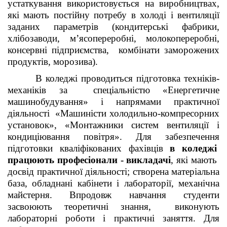
устаткування використовується на виробництвах,
які мають постійну потребу в холоді і вентиляції
заданих параметрів (кондитерські фабрики,
хлібозаводи, м’ясопереробні, молокопереробні,
консервні підприємства, комбінати заморожених
продуктів, морозива).
В коледжі проводиться підготовка техніків-
механіків за спеціальністю «Енергетичне
машинобудування» і напрямами практичної
діяльності «Машиністи холодильно-компресорних
установок», «Монтажники систем вентиляції і
кондиціювання повітря». Для забезпечення
підготовки кваліфікованих фахівців
в коледжі
працюють професіонали - викладачі
, які мають
досвід практичної діяльності; створена матеріальна
база, обладнані кабінети і лабораторії, механічна
майстерня. Впродовж навчання студенти
засвоюють теоретичні знання, виконують
лабораторні роботи і практичні заняття. Для