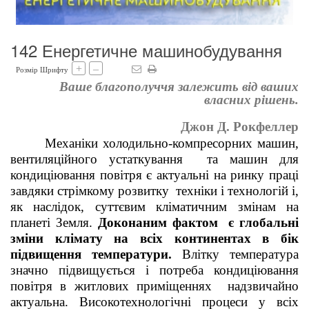
142 Енергетичне машинобудування
+
–
Розмір Шрифту
Ваше благополуччя залежить від ваших
власних рішень.
Джон Д. Рокфеллер
Механіки холодильно-компресорних машин,
вентиляційного устаткування та машин для
кондиціювання повітря є актуальні на ринку праці
завдяки стрімкому розвитку техніки і технологій і,
як наслідок, суттєвим кліматичним змінам на
планеті Земля.
Доконаним фактом є глобальні
зміни клімату на всіх континентах в бік
підвищення температури.
Влітку температура
значно підвищується і потреба кондиціювання
повітря в житлових приміщеннях надзвичайно
актуальна. Високотехнологічні процеси у всіх