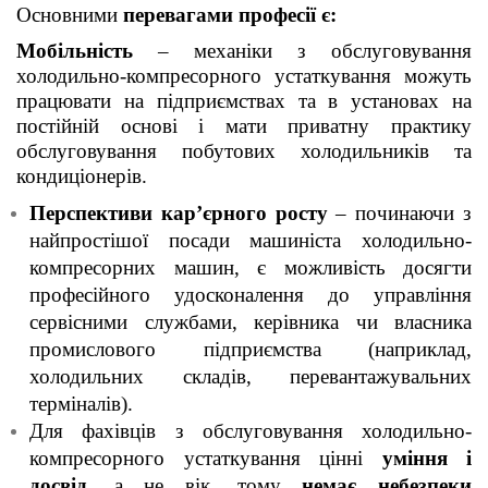
Основними
перевагами професії
є:
Мобільність
– механіки з обслуговування
холодильно-компресорного устаткування можуть
працювати на підприємствах та в установах на
постійній основі і мати приватну практику
обслуговування побутових холодильників та
кондиціонерів.
Перспективи кар’єрного росту
– починаючи з
найпростішої посади машиніста холодильно-
компресорних машин, є можливість досягти
професійного удосконалення до управління
сервісними службами, керівника чи власника
промислового підприємства (наприклад,
холодильних складів, перевантажувальних
терміналів).
Для фахівців з обслуговування холодильно-
компресорного устаткування цінні
уміння і
досвід
, а не вік, тому
немає небезпеки