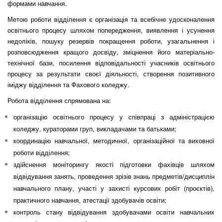
формами навчання.
Метою роботи відділення є організація та всебічне удосконалення
освітнього процесу шляхом попередження, виявлення і усунення
недоліків, пошуку резервів покращення роботи, узагальнення і
розповсюдження кращого досвіду, зміцнення його матеріально-
технічної бази, посилення відповідальності учасників освітнього
процесу за результати своєї діяльності, створення позитивного
іміджу відділення та Фахового коледжу.
Робота відділення спрямована на:
організацію освітнього процесу у співпраці з адміністрацією
коледжу, кураторами груп, викладачами та батьками;
координацію навчальної, методичної, організаційної та виховної
роботи відділення;
здійснення моніторингу якості підготовки фахівців шляхом
відвідування занять, проведення зрізів знань предметів/дисциплін
навчального плану, участі у захисті курсових робіт (проєктів),
практичного навчання, атестації здобувачів освіти;
контроль стану відвідування здобувачами освіти навчальних